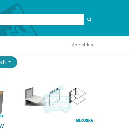
Anmelden
ach
VW