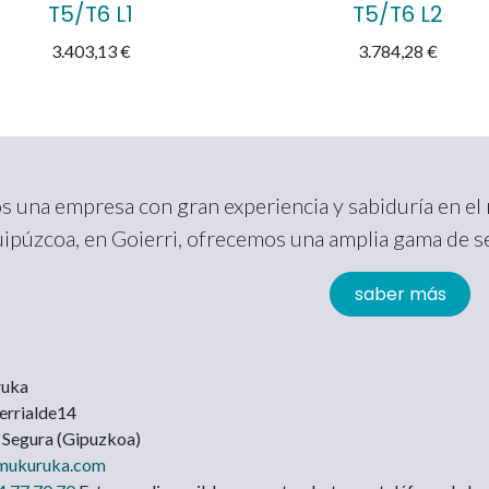
T5/T6 L1
T5/T6 L2
3.403,13
€
3.784,28
€
 una empresa con gran experiencia y sabiduría en e
ipúzcoa, en Goierri, ofrecemos una amplia gama de ser
saber más
uka
berrialde14
Segura (Gipuzkoa)
mukuruka.com