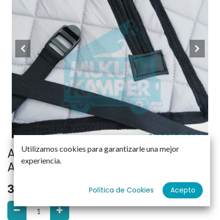
Utilizamos cookies para garantizarle una mejor
AISLANTE TÉRMICO TECHO ELEVABLE
experiencia.
ATEK CRAFTER-MAN TGE
380,00
€
Política de Cookies
Acepto