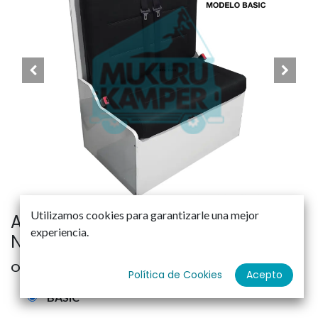
Utilizamos cookies para garantizarle una mejor
ASIENTO OKB CON ISOFIX TAPIZADO
experiencia.
NO ORIGINAL
OPCIONES DE TAPIZADO
Política de Cookies
Acepto
BASIC