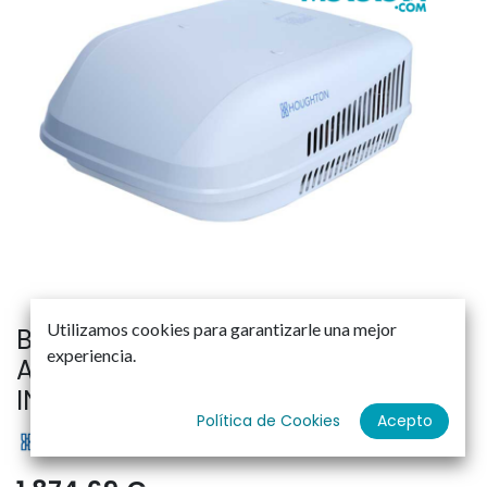
Utilizamos cookies para garantizarle una mejor
BELAIRE 3500, AIRE
experiencia.
ACONDICIONADO 3.5KW, CICLO
INVERSO
Política de Cookies
Acepto