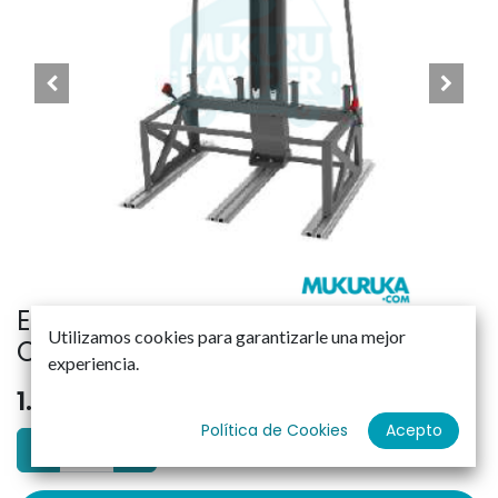
ESTRUCTURA ASIENTO OKB SAF04
Utilizamos cookies para garantizarle una mejor
CON ISOFIX
experiencia.
1.340,00
€
Política de Cookies
Acepto