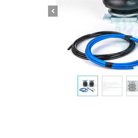
Completamente
Somos
Kamper
de Gu
Inicio
Mukur
Contáctenos
Iturri
Quienes somos
20214 
Términos y condiciones
info@
Aviso Legal
tel: 6
Politica de privacidad
vierne