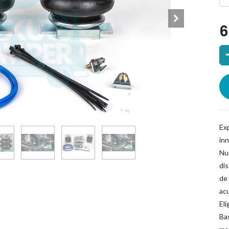
6
 una empresa con gran experiencia y sabiduría en e
ipúzcoa, en Goierri, ofrecemos una amplia gama de ser
saber más
Ex
in
Nu
uka
dis
berrialde14
de 
Segura (Gipuzkoa)
ac
mukuruka.com
El
44 77 70 70
Estamos disponibles para atenderte por teléfono de lun
Bas
s, de 10:00 a 14:00.