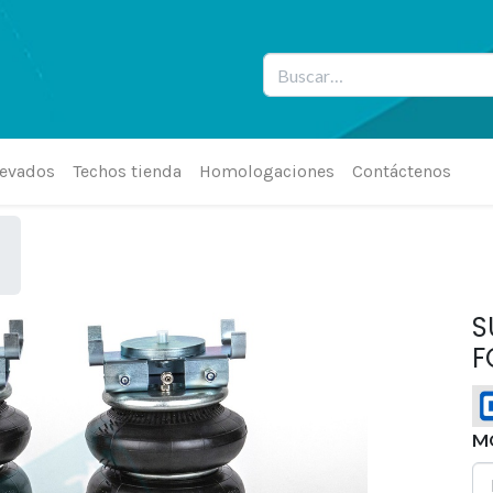
levados
Techos tienda
Homologaciones
Contáctenos
S
F
MO