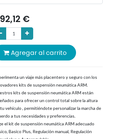
92,12
€
l mundo camper. Ubicados en el corazón
Agregar al carrito
vicios de alta calidad.
perimenta un viaje más placentero y seguro con los
novadores kits de suspensión neumática ARM.
estros kits de suspensión neumática ARM están
eñados para ofrecer un control total sobre la altura
tu vehículo , permitiéndote personalizar la marcha de
uerdo a tus necesidades y preferencias.
ige el kit de suspensión neumática ARM adecuado
es a
ico, Basico Plus, Regulación manual, Regulación