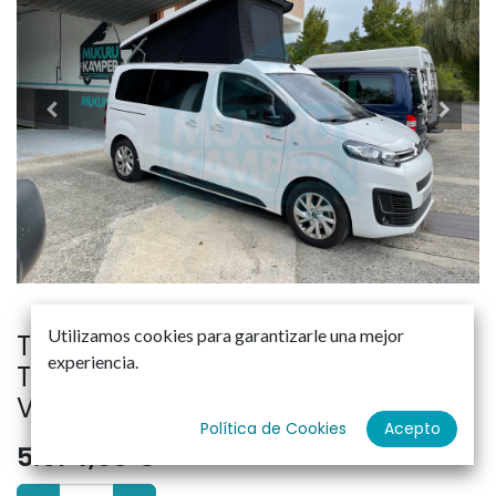
Utilizamos cookies para garantizarle una mejor
TECHO ELEVABLE BRAM SPACE
experiencia.
TOURER -TRAVELLER-PROACE XL-
VIVARO
Política de Cookies
Acepto
5.674,90
€