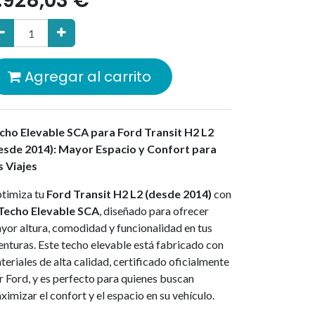
.928,03
€
Agregar al carrito
l mundo camper. Ubicados en el corazón
vicios de alta calidad.
cho Elevable SCA para Ford Transit H2 L2
esde 2014): Mayor Espacio y Confort para
s Viajes
timiza tu
Ford Transit H2 L2 (desde 2014)
con
Techo Elevable SCA
, diseñado para ofrecer
yor altura, comodidad y funcionalidad en tus
enturas. Este techo elevable está fabricado con
teriales de alta calidad, certificado oficialmente
r Ford, y es perfecto para quienes buscan
es a
ximizar el confort y el espacio en su vehículo.