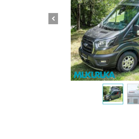
Completamente
Somos
Kamper
de Gu
Inicio
Mukur
Contáctenos
Iturri
Quienes somos
20214 
Términos y condiciones
info@
Aviso Legal
tel: 6
Politica de privacidad
vierne