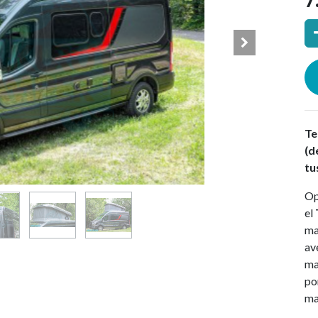
7
 una empresa con gran experiencia y sabiduría en e
ipúzcoa, en Goierri, ofrecemos una amplia gama de ser
Te
(d
saber más
tu
Op
el
uka
ma
berrialde14
av
Segura (Gipuzkoa)
ma
mukuruka.com
po
44 77 70 70
Estamos disponibles para atenderte por teléfono de lun
ma
s, de 10:00 a 14:00.