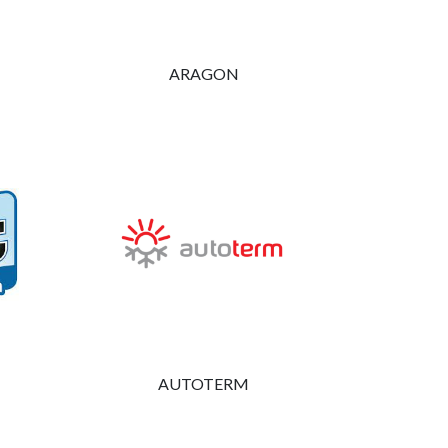
ARAGON
l mundo camper. Ubicados en el corazón
vicios de alta calidad.
AUTOTERM
es a