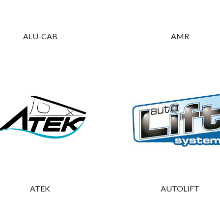
ALU-CAB
AMR
 una empresa con gran experiencia y sabiduría en e
ipúzcoa, en Goierri, ofrecemos una amplia gama de ser
saber más
uka
berrialde14
Segura (Gipuzkoa)
ATEK
AUTOLIFT
mukuruka.com
44 77 70 70
Estamos disponibles para atenderte por teléfono de lun
s, de 10:00 a 14:00.