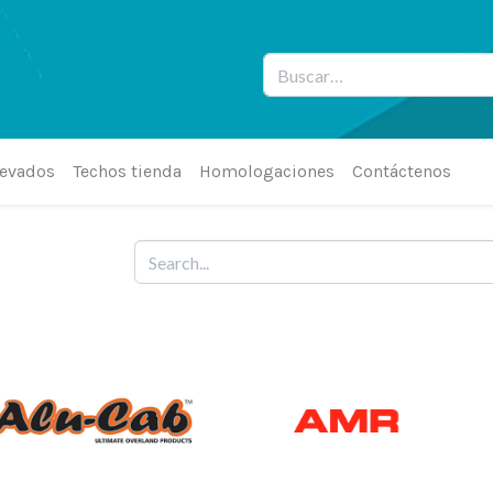
levados
Techos tienda
Homologaciones
Contáctenos