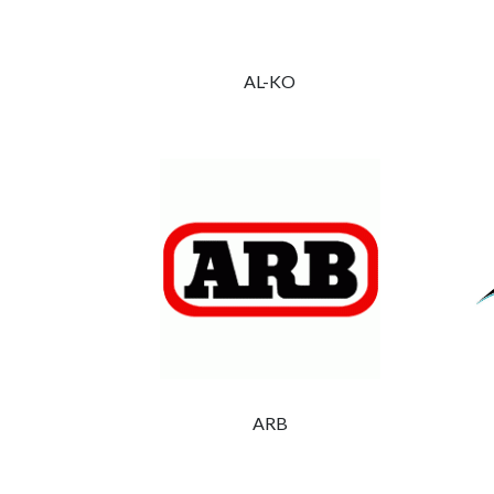
AL-KO
Completamente
Somos
Kamper
de Gu
Inicio
Mukur
Contáctenos
Iturri
Quienes somos
20214 
Términos y condiciones
ARB
info@
Aviso Legal
tel: 6
Politica de privacidad
vierne